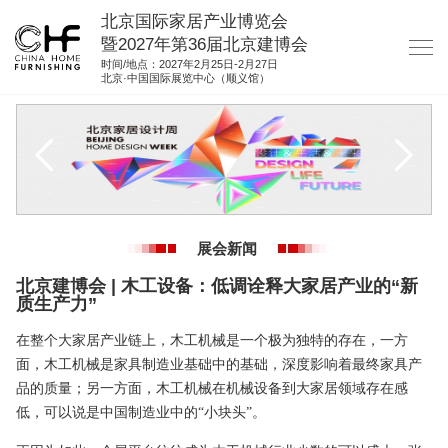
北京国际家居产业博览会
暨2027年第36届北京建博会
时间/地点：2027年2月25日-2月27日
北京·中国国际展览中心（顺义馆）
网站首页
关于我们
展商服务
观众服务
展会新闻
展位图纸
北京建博会 | 木工设备：低调诠释大家居产业的“新
资料下载
质生产力”
集团展会
在整个大家居产业链上，木工机械是一个极为独特的存在，一方
面，木工机械是家具制造业基础中的基础，深度影响着最终家具产
参展联络
品的质量；另一方面，木工机械在机械设备到大家居领域存在感
低，可以说是中国制造业中的“小块头”。