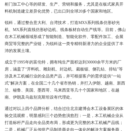
柜门加工中心等的研发、生产、营销和服务，尤其是在板式家具开
料机制造建立差异化优势，已出口到全球20多个国家和地区。
锐科，通过整合意大利、台湾技术，打造MXS系列线条仿形砂光
机、MX系列直线仿形砂边机、线条板材自动生产线等。目前，佛山
在木工机械领域形成了智能制造、智能化软件、零配件加工、会展
商贸等完整的产业链，为锐科这一类专精特新潜力的企业提供了丰
沛的发展土壤。
成立于1995年的富伦特，拥有纯生产面积达到30000余平方米的厂
房，涵盖了“开料机、雕刻机、封边机、裁板锯、侧孔钻、排钻”等
涉及木工机械行业的全品类产品，并可根据客户的需求提供“一站
式”解决方案，在全国二十几个省市热销，并打入伊朗、越南、新西
兰、秘鲁、美国、墨西哥、马来西亚等几十个国家和地区，在越
南、伊朗及乌兹别克斯坦设有代理处。
通过对以上四个品牌分析，结合过往北京建博会木工设备展区的体
验交流观察，明显感到三个趋势愈演愈烈：一是，木工机械企业从
打造标杆产品走向全品类布局，形成更为完整的木工机械产品线；
二是，机械厂正从传统产品制造商走向一体化的解决方案服务商，