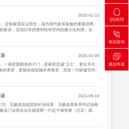
2025-01-23
QQ咨询
化，定制家居应运而生，成为现代家居装修的重要趋势。
的家具，实现日常的便利性和空间的最大化利用。在材
需求，使家居空间更...
电话咨询
焕新
2025-01-08
。一扇坚固精美的户门，是家的忠诚“卫士”，更在开合
展位申请
季变换的美景，更能有效阻隔外界噪音，营造一方静谧空间。
品质的执...
座谈
2024-09-16
申立功、无极县统战部部长张桂英、无极县商务局书记寇根
极县门业商会会长姚亚辉一行赴中展智奥（北京）国际
理董驰明、副总...