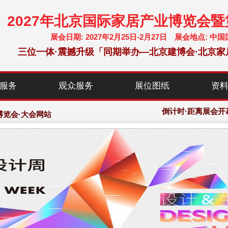
2027年北京国际家居产业博览会
展会日期: 2027年2月25日-2月27日 展会地点:
三位一体·震撼升级「同期举办—北京建博会·北京家
服务
观众服务
展位图纸
资
chf-expo.com
博览会·大会网站
倒计时·距离展会开
chf-expo.com
博览会·大会网站