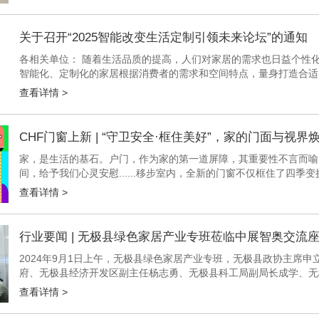
关于召开“2025智能改变生活定制引领未来论坛”的通知
各相关单位： 随着生活品质的提高，人们对家居的需求也日益个性
智能化、定制化的家居根据消费者的需求和空间特点，量身打造合适
质、颜色、风格等方面，智能化、定制化家居都能满足消费者的个性化
查看详情 >
CHF门窗上新 | “守卫安全·框住美好”，家的门面与视界
家，是生活的基石。户门，作为家的第一道屏障，其重要性不言而喻
间，给予我们心灵安慰......移步室内，全新的门窗不仅框住了四
从户门到门窗，每一次的更新换代，是安全与美好的共融，也是对生活
查看详情 >
行业要闻 | 无极县绿色家居产业专班莅临中展智奥交流
2024年9月1日上午，无极县绿色家居产业专班，无极县政协主席
府、无极县经济开发区副主任杨志勇、无极县科工局副局长成学、无
展览有限公司进行拜访交流。中展智奥（北京）国际展览有限公司总经
查看详情 >