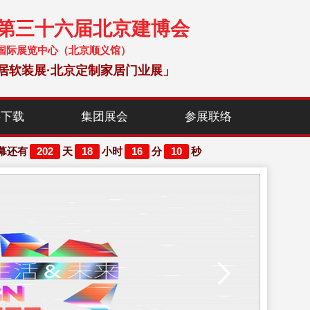
暨第三十六届北京建博会
 中国国际展览中心（北京顺义馆）
居软装展·北京定制家居门业展」
料下载
集团展会
参展联络
202
18
16
10
幕还有
天
小时
分
秒