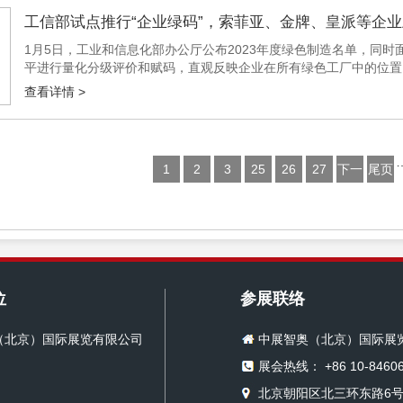
工信部试点推行“企业绿码”，索菲亚、金牌、皇派等企
1月5日，工业和信息化部办公厅公布2023年度绿色制造名单，同时
平进行量化分级评价和赋码，直观反映企业在所有绿色工厂中的位置
Ａ、Ｂ三级，比例分别为5％、35％、60%。 经申报单位自愿申报、第
查看详情 >
1
2
3
25
26
27
下一
尾页
页
位
参展联络
（北京）国际展览有限公司
中展智奥（北京）国际展
展会热线： +86 10-84606
北京朝阳区北三环东路6号