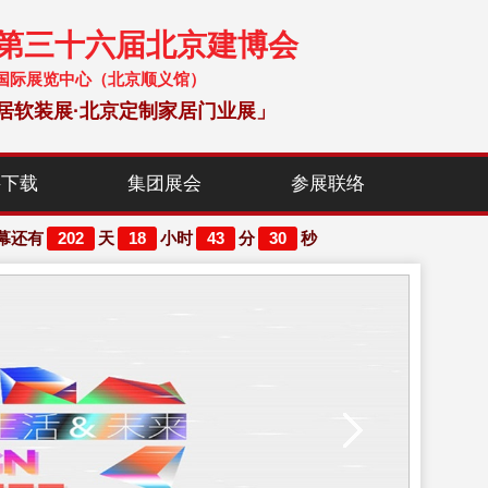
暨第三十六届北京建博会
 中国国际展览中心（北京顺义馆）
居软装展·北京定制家居门业展」
料下载
集团展会
参展联络
202
18
43
30
幕还有
天
小时
分
秒