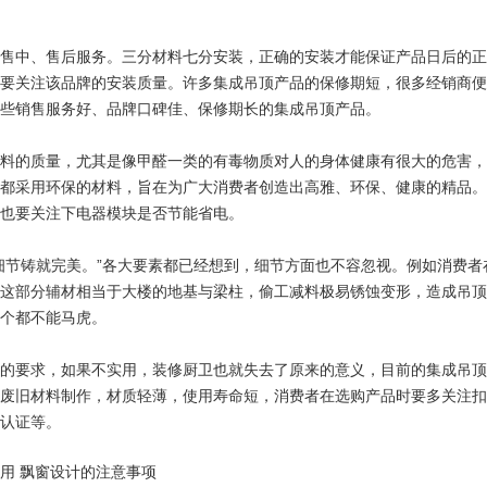
售中、售后服务。三分材料七分安装，正确的安装才能保证产品日后的
要关注该品牌的安装质量。许多集成吊顶产品的保修期短，很多经销商便
些销售服务好、品牌口碑佳、保修期长的集成吊顶产品。
料的质量，尤其是像甲醛一类的有毒物质对人的身体健康有很大的危害
都采用环保的材料，旨在为广大消费者创造出高雅、环保、健康的精品
也要关注下电器模块是否节能省电。
细节铸就完美。”各大要素都已经想到，细节方面也不容忽视。例如消费
这部分辅材相当于大楼的地基与梁柱，偷工减料极易锈蚀变形，造成吊
个都不能马虎。
的要求，如果不实用，装修厨卫也就失去了原来的意义，目前的集成吊
废旧材料制作，材质轻薄，使用寿命短，消费者在选购产品时要多关注
认证等。
用 飘窗设计的注意事项