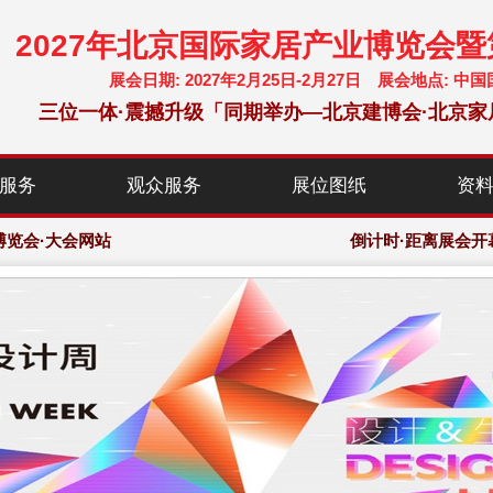
2027年北京国际家居产业博览会
展会日期: 2027年2月25日-2月27日 展会地点:
三位一体·震撼升级「同期举办—北京建博会·北京家
服务
观众服务
展位图纸
资
chf-expo.com
博览会·大会网站
倒计时·距离展会开
chf-expo.com
博览会·大会网站