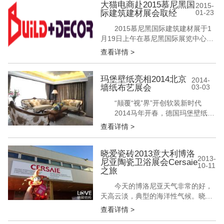
够通过展会了解其他企业的产品类
大猫电商赴2015慕尼黑国
2015-
际建筑建材展会取经
01-23
型，另一方面在招商工作上效果也更
为明显。但是，不得不说的是，展会
2015慕尼黑国际建筑建材展于1
的作用到底几何，还需根据企业自身
月19日上午在慕尼黑国际展览中心开
实际情况而定。...
幕。 中国建筑金属结构协会组织
查看详情 >
国内门窗幕墙行业考察团前往建材展
并考察南部欧 洲门窗幕墙行业。
此次慕尼黑之行由中国建筑结构协会
玛堡壁纸亮相2014北京
2014-
墙纸布艺展会
03-03
联络部主任孟繁军带队，大猫电商执
行董事梁雪林女士代表公司出行，将
“颠覆“视”界”开创软装新时代
立足本土、放眼全球，从国际国内两
2014马年开春，德国玛堡壁纸和
个...
新上市的赫彼娜布艺，以全新姿态走
查看详情 >
上舞台，创造一个颠覆“视”界的生活
环境，即将亮相3/4-3/7北京墙纸布艺
新国展，突破对家居空间既有的想
晓爱瓷砖2013意大利博洛
2013-
尼亚陶瓷卫浴展会Cersaie
象，将时尚、设计艺术与生活结合，
10-11
之旅
开创软装魅力新时代。 玛堡壁纸亮相
2014北京墙纸布艺展会...
今天的博洛尼亚天气非常的好，
天高云淡，典型的海洋性气候。晓爱
的心情也格外的不错。晓爱带着小伙
查看详情 >
伴爱神娃娃来到了被誉为世界顶级陶