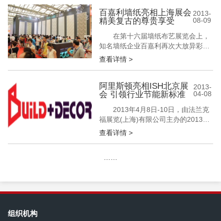
瓷展会的博洛尼亚国际陶瓷卫浴展，
爱神娃娃这次要真真正正的领略陶瓷
百嘉利墙纸亮相上海展会
2013-
精美复古的尊贵享受
08-09
卫浴世界顶级品牌的风采了。 晓爱瓷
砖2013意大利博洛尼亚陶瓷卫浴展会
在第十六届墙纸布艺展览会上，
Cersaie之旅 据悉，今年中国...
知名墙纸企业百嘉利再次大放异彩。
展会期间，其以简洁而富有内涵的形
查看详情 >
象和新颖独特的产品吸引了众多观展
者的驻足，达成了多项加盟合作协
议。其中，百嘉利推出的最新款孔雀
阿里斯顿亮相ISH北京展
2013-
会 引领行业节能新标准
04-08
王国墙纸版本更是获得了观展者的热
捧。 百嘉利墙纸亮相上海展会 精美
2013年4月8日-10日，由法兰克
复古的尊贵享受 展位人潮络绎不绝
福展览(上海)有限公司主办的2013年
百嘉...
ISH China & CIHE——中国(北京)国
查看详情 >
际供热通风空调、卫生洁具及城建设
备与技术展览会在中国国际展览中心
……
如期举行。意大利百年品牌——阿里
斯顿携全系壁挂炉产品、系列热水器
新品和商用锅炉、燃烧器等全线产品
占据最黄金展...
组织机构