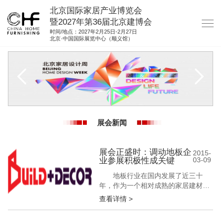
北京国际家居产业博览会
暨2027年第36届北京建博会
时间/地点：2027年2月25日-2月27日
北京·中国国际展览中心（顺义馆）
网站首页
关于我们
展商服务
观众服务
展会新闻
展位图纸
资料下载
展会正盛时：调动地板企
2015-
业参展积极性成关键
03-09
集团展会
地板行业在国内发展了近三十
参展联络
年，作为一个相对成熟的家居建材产
业，企业数量正逐年增多，行业内的
查看详情 >
市场竞争正在逐渐加大。近年来，地
板企业也逐渐热衷于展会，一方面能